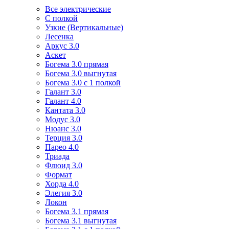
Все электрические
С полкой
Узкие (Вертикальные)
Лесенка
Аркус 3.0
Аскет
Богема 3.0 прямая
Богема 3.0 выгнутая
Богема 3.0 с 1 полкой
Галант 3.0
Галант 4.0
Кантата 3.0
Модус 3.0
Нюанс 3.0
Терция 3.0
Парео 4.0
Триада
Флюид 3.0
Формат
Хорда 4.0
Элегия 3.0
Локон
Богема 3.1 прямая
Богема 3.1 выгнутая