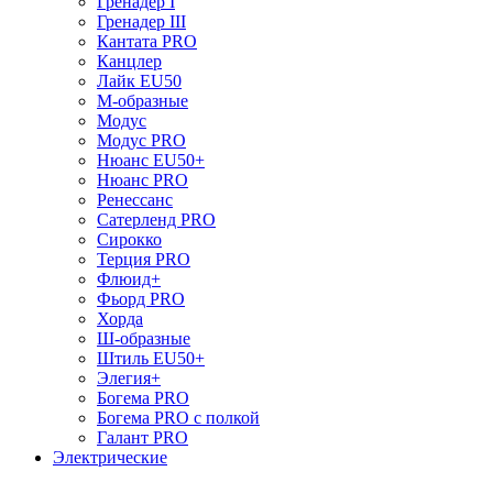
Гренадер I
Гренадер III
Кантата PRO
Канцлер
Лайк EU50
М-образные
Модус
Модус PRO
Нюанс EU50+
Нюанс PRO
Ренессанс
Сатерленд PRO
Сирокко
Терция PRO
Флюид+
Фьорд PRO
Хорда
Ш-образные
Штиль EU50+
Элегия+
Богема PRO
Богема PRO с полкой
Галант PRO
Электрические