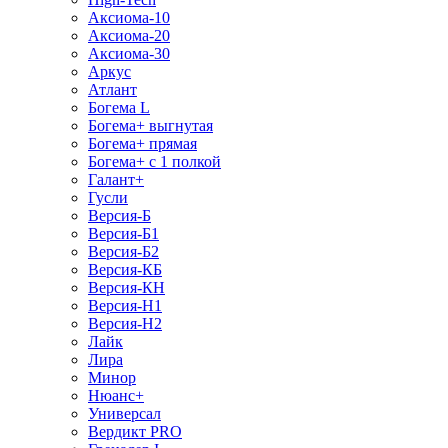
Аксиома-10
Аксиома-20
Аксиома-30
Аркус
Атлант
Богема L
Богема+ выгнутая
Богема+ прямая
Богема+ с 1 полкой
Галант+
Гусли
Версия-Б
Версия-Б1
Версия-Б2
Версия-КБ
Версия-КН
Версия-Н1
Версия-Н2
Лайк
Лира
Минор
Нюанс+
Универсал
Вердикт PRO