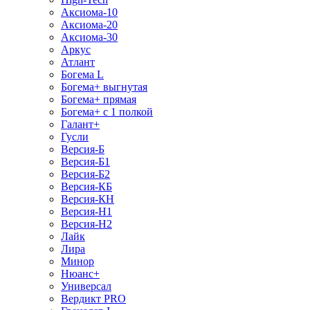
Аксиома-10
Аксиома-20
Аксиома-30
Аркус
Атлант
Богема L
Богема+ выгнутая
Богема+ прямая
Богема+ с 1 полкой
Галант+
Гусли
Версия-Б
Версия-Б1
Версия-Б2
Версия-КБ
Версия-КН
Версия-Н1
Версия-Н2
Лайк
Лира
Минор
Нюанс+
Универсал
Вердикт PRO