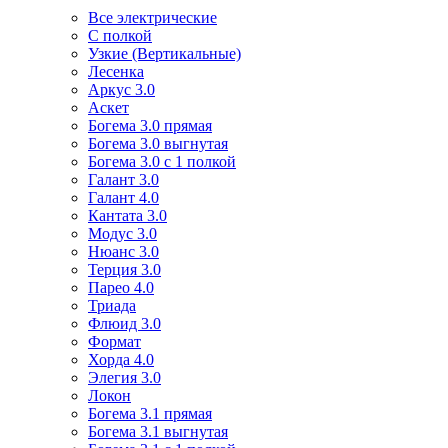
Все электрические
С полкой
Узкие (Вертикальные)
Лесенка
Аркус 3.0
Аскет
Богема 3.0 прямая
Богема 3.0 выгнутая
Богема 3.0 с 1 полкой
Галант 3.0
Галант 4.0
Кантата 3.0
Модус 3.0
Нюанс 3.0
Терция 3.0
Парео 4.0
Триада
Флюид 3.0
Формат
Хорда 4.0
Элегия 3.0
Локон
Богема 3.1 прямая
Богема 3.1 выгнутая