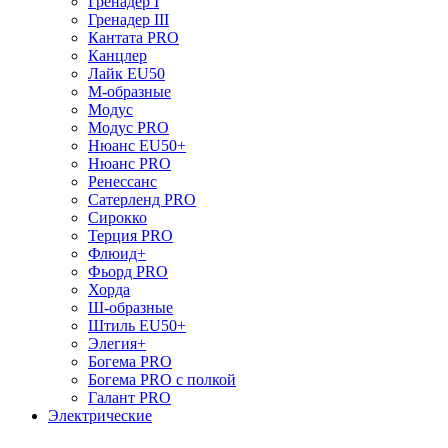
Гренадер I
Гренадер III
Кантата PRO
Канцлер
Лайк EU50
М-образные
Модус
Модус PRO
Нюанс EU50+
Нюанс PRO
Ренессанс
Сатерленд PRO
Сирокко
Терция PRO
Флюид+
Фьорд PRO
Хорда
Ш-образные
Штиль EU50+
Элегия+
Богема PRO
Богема PRO с полкой
Галант PRO
Электрические