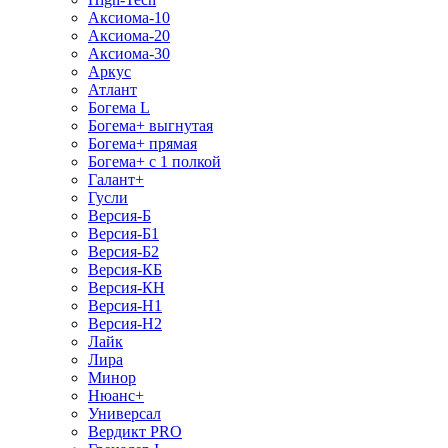
Аксиома-10
Аксиома-20
Аксиома-30
Аркус
Атлант
Богема L
Богема+ выгнутая
Богема+ прямая
Богема+ с 1 полкой
Галант+
Гусли
Версия-Б
Версия-Б1
Версия-Б2
Версия-КБ
Версия-КН
Версия-Н1
Версия-Н2
Лайк
Лира
Минор
Нюанс+
Универсал
Вердикт PRO