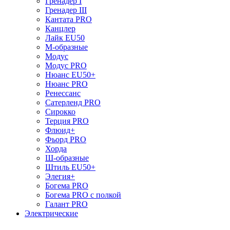
Гренадер I
Гренадер III
Кантата PRO
Канцлер
Лайк EU50
М-образные
Модус
Модус PRO
Нюанс EU50+
Нюанс PRO
Ренессанс
Сатерленд PRO
Сирокко
Терция PRO
Флюид+
Фьорд PRO
Хорда
Ш-образные
Штиль EU50+
Элегия+
Богема PRO
Богема PRO с полкой
Галант PRO
Электрические