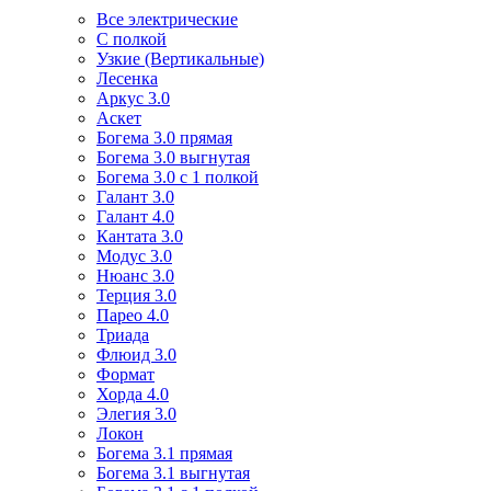
Все электрические
С полкой
Узкие (Вертикальные)
Лесенка
Аркус 3.0
Аскет
Богема 3.0 прямая
Богема 3.0 выгнутая
Богема 3.0 с 1 полкой
Галант 3.0
Галант 4.0
Кантата 3.0
Модус 3.0
Нюанс 3.0
Терция 3.0
Парео 4.0
Триада
Флюид 3.0
Формат
Хорда 4.0
Элегия 3.0
Локон
Богема 3.1 прямая
Богема 3.1 выгнутая