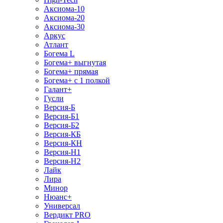
Аксиома-10
Аксиома-20
Аксиома-30
Аркус
Атлант
Богема L
Богема+ выгнутая
Богема+ прямая
Богема+ с 1 полкой
Галант+
Гусли
Версия-Б
Версия-Б1
Версия-Б2
Версия-КБ
Версия-КН
Версия-Н1
Версия-Н2
Лайк
Лира
Минор
Нюанс+
Универсал
Вердикт PRO