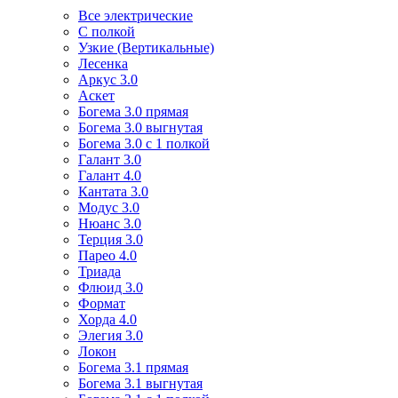
Все электрические
С полкой
Узкие (Вертикальные)
Лесенка
Аркус 3.0
Аскет
Богема 3.0 прямая
Богема 3.0 выгнутая
Богема 3.0 с 1 полкой
Галант 3.0
Галант 4.0
Кантата 3.0
Модус 3.0
Нюанс 3.0
Терция 3.0
Парео 4.0
Триада
Флюид 3.0
Формат
Хорда 4.0
Элегия 3.0
Локон
Богема 3.1 прямая
Богема 3.1 выгнутая