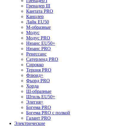
Гренадер I
Гренадер III
Кантата PRO
Канцлер
Лайк EU50
М-образные
Модус
Модус PRO
Нюанс EU50+
Нюанс PRO
Ренессанс
Сатерленд PRO
Сирокко
Терция PRO
Флюид+
Фьорд PRO
Хорда
Ш-образные
Штиль EU50+
Элегия+
Богема PRO
Богема PRO с полкой
Галант PRO
Электрические