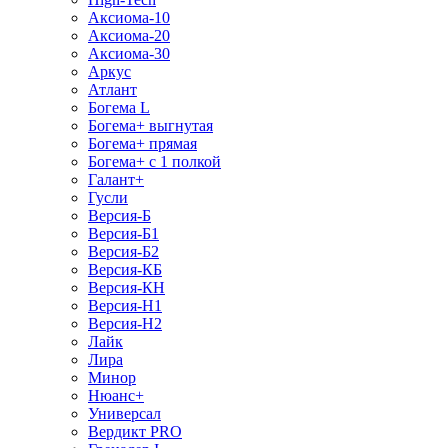
Аксиома-10
Аксиома-20
Аксиома-30
Аркус
Атлант
Богема L
Богема+ выгнутая
Богема+ прямая
Богема+ с 1 полкой
Галант+
Гусли
Версия-Б
Версия-Б1
Версия-Б2
Версия-КБ
Версия-КН
Версия-Н1
Версия-Н2
Лайк
Лира
Минор
Нюанс+
Универсал
Вердикт PRO