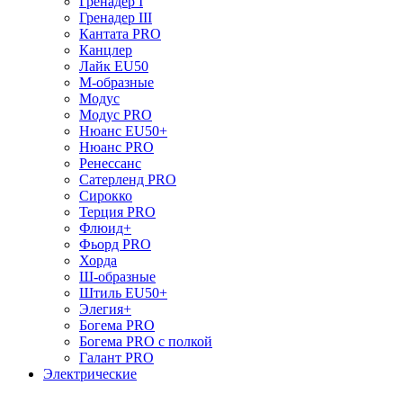
Гренадер I
Гренадер III
Кантата PRO
Канцлер
Лайк EU50
М-образные
Модус
Модус PRO
Нюанс EU50+
Нюанс PRO
Ренессанс
Сатерленд PRO
Сирокко
Терция PRO
Флюид+
Фьорд PRO
Хорда
Ш-образные
Штиль EU50+
Элегия+
Богема PRO
Богема PRO с полкой
Галант PRO
Электрические