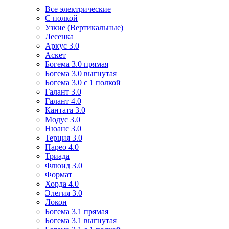
Все электрические
С полкой
Узкие (Вертикальные)
Лесенка
Аркус 3.0
Аскет
Богема 3.0 прямая
Богема 3.0 выгнутая
Богема 3.0 с 1 полкой
Галант 3.0
Галант 4.0
Кантата 3.0
Модус 3.0
Нюанс 3.0
Терция 3.0
Парео 4.0
Триада
Флюид 3.0
Формат
Хорда 4.0
Элегия 3.0
Локон
Богема 3.1 прямая
Богема 3.1 выгнутая