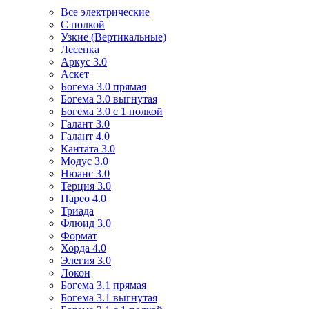
Все электрические
С полкой
Узкие (Вертикальные)
Лесенка
Аркус 3.0
Аскет
Богема 3.0 прямая
Богема 3.0 выгнутая
Богема 3.0 с 1 полкой
Галант 3.0
Галант 4.0
Кантата 3.0
Модус 3.0
Нюанс 3.0
Терция 3.0
Парео 4.0
Триада
Флюид 3.0
Формат
Хорда 4.0
Элегия 3.0
Локон
Богема 3.1 прямая
Богема 3.1 выгнутая