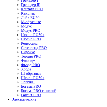
Гренадер I
Гренадер III
Кантата PRO
Канцлер
Лайк EU50
М-образные
Модус
Модус PRO
Нюанс EU50+
Нюанс PRO
Ренессанс
Сатерленд PRO
Сирокко
Терция PRO
Флюид+
Фьорд PRO
Хорда
Ш-образные
Штиль EU50+
Элегия+
Богема PRO
Богема PRO с полкой
Галант PRO
Электрические