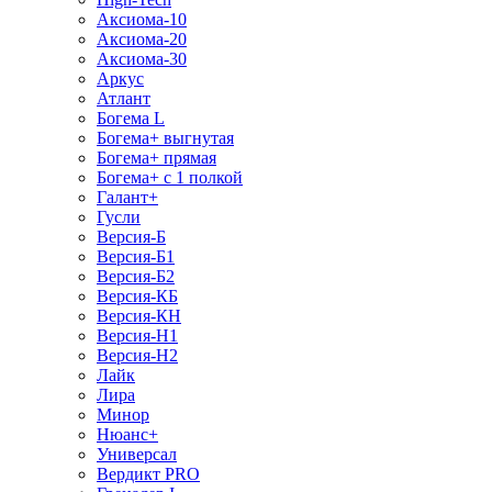
Аксиома-10
Аксиома-20
Аксиома-30
Аркус
Атлант
Богема L
Богема+ выгнутая
Богема+ прямая
Богема+ с 1 полкой
Галант+
Гусли
Версия-Б
Версия-Б1
Версия-Б2
Версия-КБ
Версия-КН
Версия-Н1
Версия-Н2
Лайк
Лира
Минор
Нюанс+
Универсал
Вердикт PRO