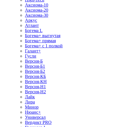
Аксиома-10
Аксиома-20
Аксиома-30
Аркус
Атлант
Богема L
Богема+ выгнутая
Богема+ прямая
Богема+ с 1 полкой
Галант+
Гусли
Версия-Б
Версия-Б1
Версия-Б2
Версия-КБ
Версия-КН
Версия-Н1
Версия-Н2
Лайк
Лира
Минор
Нюанс+
Универсал
Вердикт PRO