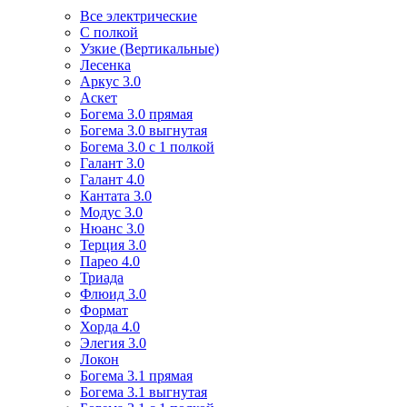
Все электрические
С полкой
Узкие (Вертикальные)
Лесенка
Аркус 3.0
Аскет
Богема 3.0 прямая
Богема 3.0 выгнутая
Богема 3.0 с 1 полкой
Галант 3.0
Галант 4.0
Кантата 3.0
Модус 3.0
Нюанс 3.0
Терция 3.0
Парео 4.0
Триада
Флюид 3.0
Формат
Хорда 4.0
Элегия 3.0
Локон
Богема 3.1 прямая
Богема 3.1 выгнутая