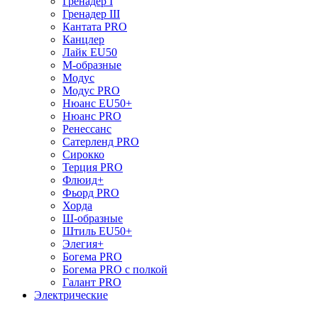
Гренадер I
Гренадер III
Кантата PRO
Канцлер
Лайк EU50
М-образные
Модус
Модус PRO
Нюанс EU50+
Нюанс PRO
Ренессанс
Сатерленд PRO
Сирокко
Терция PRO
Флюид+
Фьорд PRO
Хорда
Ш-образные
Штиль EU50+
Элегия+
Богема PRO
Богема PRO с полкой
Галант PRO
Электрические