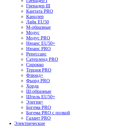
Гренадер I
Гренадер III
Кантата PRO
Канцлер
Лайк EU50
М-образные
Модус
Модус PRO
Нюанс EU50+
Нюанс PRO
Ренессанс
Сатерленд PRO
Сирокко
Терция PRO
Флюид+
Фьорд PRO
Хорда
Ш-образные
Штиль EU50+
Элегия+
Богема PRO
Богема PRO с полкой
Галант PRO
Электрические