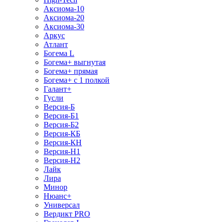
Аксиома-10
Аксиома-20
Аксиома-30
Аркус
Атлант
Богема L
Богема+ выгнутая
Богема+ прямая
Богема+ с 1 полкой
Галант+
Гусли
Версия-Б
Версия-Б1
Версия-Б2
Версия-КБ
Версия-КН
Версия-Н1
Версия-Н2
Лайк
Лира
Минор
Нюанс+
Универсал
Вердикт PRO