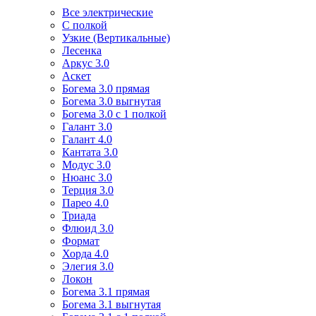
Все электрические
С полкой
Узкие (Вертикальные)
Лесенка
Аркус 3.0
Аскет
Богема 3.0 прямая
Богема 3.0 выгнутая
Богема 3.0 с 1 полкой
Галант 3.0
Галант 4.0
Кантата 3.0
Модус 3.0
Нюанс 3.0
Терция 3.0
Парео 4.0
Триада
Флюид 3.0
Формат
Хорда 4.0
Элегия 3.0
Локон
Богема 3.1 прямая
Богема 3.1 выгнутая