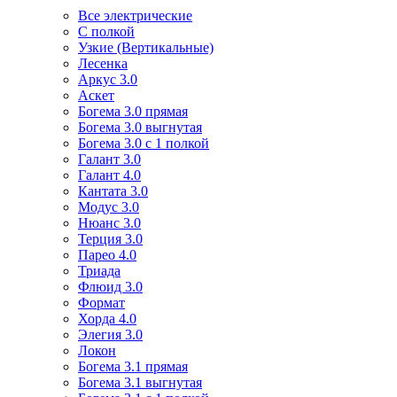
Все электрические
С полкой
Узкие (Вертикальные)
Лесенка
Аркус 3.0
Аскет
Богема 3.0 прямая
Богема 3.0 выгнутая
Богема 3.0 с 1 полкой
Галант 3.0
Галант 4.0
Кантата 3.0
Модус 3.0
Нюанс 3.0
Терция 3.0
Парео 4.0
Триада
Флюид 3.0
Формат
Хорда 4.0
Элегия 3.0
Локон
Богема 3.1 прямая
Богема 3.1 выгнутая