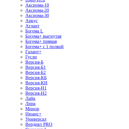
Аксиома-10
Аксиома-20
Аксиома-30
Аркус
Атлант
Богема L
Богема+ выгнутая
Богема+ прямая
Богема+ с 1 полкой
Галант+
Гусли
Версия-Б
Версия-Б1
Версия-Б2
Версия-КБ
Версия-КН
Версия-Н1
Версия-Н2
Лайк
Лира
Минор
Нюанс+
Универсал
Вердикт PRO