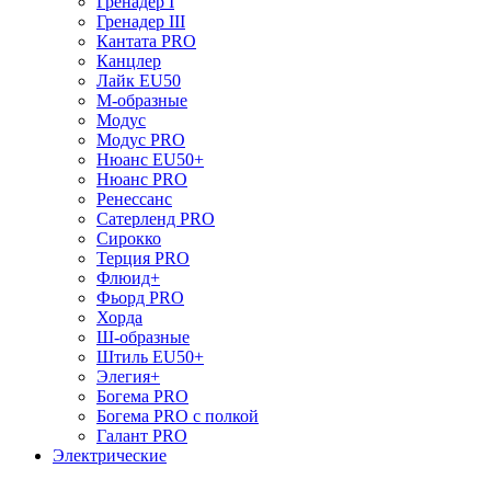
Гренадер I
Гренадер III
Кантата PRO
Канцлер
Лайк EU50
М-образные
Модус
Модус PRO
Нюанс EU50+
Нюанс PRO
Ренессанс
Сатерленд PRO
Сирокко
Терция PRO
Флюид+
Фьорд PRO
Хорда
Ш-образные
Штиль EU50+
Элегия+
Богема PRO
Богема PRO с полкой
Галант PRO
Электрические