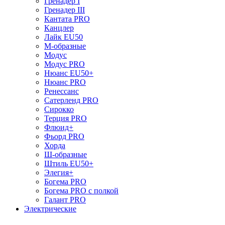
Гренадер I
Гренадер III
Кантата PRO
Канцлер
Лайк EU50
М-образные
Модус
Модус PRO
Нюанс EU50+
Нюанс PRO
Ренессанс
Сатерленд PRO
Сирокко
Терция PRO
Флюид+
Фьорд PRO
Хорда
Ш-образные
Штиль EU50+
Элегия+
Богема PRO
Богема PRO с полкой
Галант PRO
Электрические