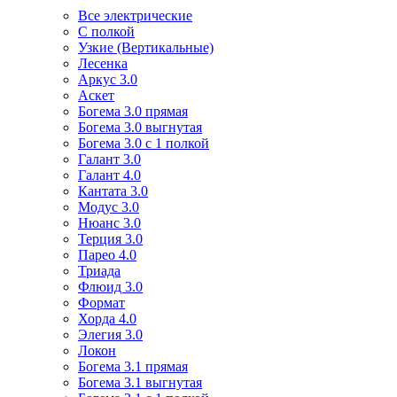
Все электрические
С полкой
Узкие (Вертикальные)
Лесенка
Аркус 3.0
Аскет
Богема 3.0 прямая
Богема 3.0 выгнутая
Богема 3.0 с 1 полкой
Галант 3.0
Галант 4.0
Кантата 3.0
Модус 3.0
Нюанс 3.0
Терция 3.0
Парео 4.0
Триада
Флюид 3.0
Формат
Хорда 4.0
Элегия 3.0
Локон
Богема 3.1 прямая
Богема 3.1 выгнутая