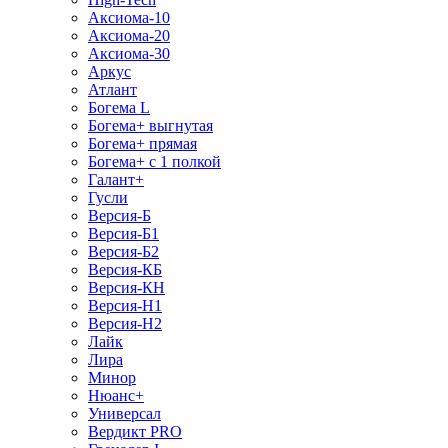
Аксиома-10
Аксиома-20
Аксиома-30
Аркус
Атлант
Богема L
Богема+ выгнутая
Богема+ прямая
Богема+ с 1 полкой
Галант+
Гусли
Версия-Б
Версия-Б1
Версия-Б2
Версия-КБ
Версия-КН
Версия-Н1
Версия-Н2
Лайк
Лира
Минор
Нюанс+
Универсал
Вердикт PRO