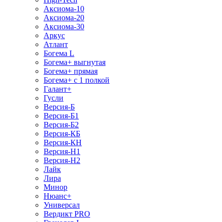
Аксиома-10
Аксиома-20
Аксиома-30
Аркус
Атлант
Богема L
Богема+ выгнутая
Богема+ прямая
Богема+ с 1 полкой
Галант+
Гусли
Версия-Б
Версия-Б1
Версия-Б2
Версия-КБ
Версия-КН
Версия-Н1
Версия-Н2
Лайк
Лира
Минор
Нюанс+
Универсал
Вердикт PRO