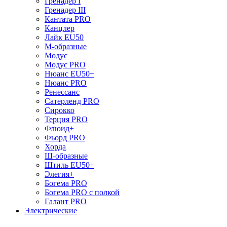
Гренадер I
Гренадер III
Кантата PRO
Канцлер
Лайк EU50
М-образные
Модус
Модус PRO
Нюанс EU50+
Нюанс PRO
Ренессанс
Сатерленд PRO
Сирокко
Терция PRO
Флюид+
Фьорд PRO
Хорда
Ш-образные
Штиль EU50+
Элегия+
Богема PRO
Богема PRO с полкой
Галант PRO
Электрические