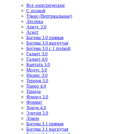
Все электрические
С полкой
Узкие (Вертикальные)
Лесенка
Аркус 3.0
Аскет
Богема 3.0 прямая
Богема 3.0 выгнутая
Богема 3.0 с 1 полкой
Галант 3.0
Галант 4.0
Кантата 3.0
Модус 3.0
Нюанс 3.0
Терция 3.0
Парео 4.0
Триада
Флюид 3.0
Формат
Хорда 4.0
Элегия 3.0
Локон
Богема 3.1 прямая
Богема 3.1 выгнутая