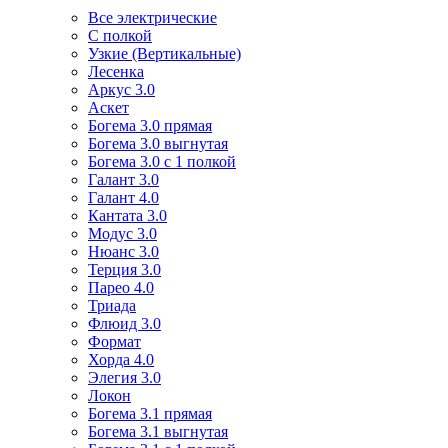
Все электрические
С полкой
Узкие (Вертикальные)
Лесенка
Аркус 3.0
Аскет
Богема 3.0 прямая
Богема 3.0 выгнутая
Богема 3.0 с 1 полкой
Галант 3.0
Галант 4.0
Кантата 3.0
Модус 3.0
Нюанс 3.0
Терция 3.0
Парео 4.0
Триада
Флюид 3.0
Формат
Хорда 4.0
Элегия 3.0
Локон
Богема 3.1 прямая
Богема 3.1 выгнутая