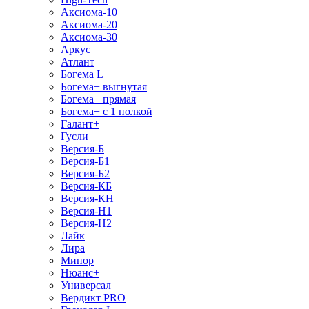
Аксиома-10
Аксиома-20
Аксиома-30
Аркус
Атлант
Богема L
Богема+ выгнутая
Богема+ прямая
Богема+ с 1 полкой
Галант+
Гусли
Версия-Б
Версия-Б1
Версия-Б2
Версия-КБ
Версия-КН
Версия-Н1
Версия-Н2
Лайк
Лира
Минор
Нюанс+
Универсал
Вердикт PRO