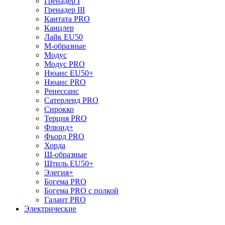
Гренадер I
Гренадер III
Кантата PRO
Канцлер
Лайк EU50
М-образные
Модус
Модус PRO
Нюанс EU50+
Нюанс PRO
Ренессанс
Сатерленд PRO
Сирокко
Терция PRO
Флюид+
Фьорд PRO
Хорда
Ш-образные
Штиль EU50+
Элегия+
Богема PRO
Богема PRO с полкой
Галант PRO
Электрические