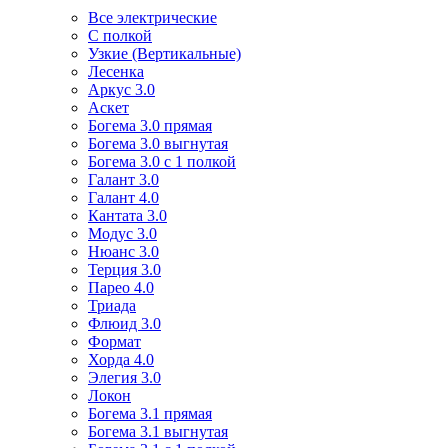
Все электрические
С полкой
Узкие (Вертикальные)
Лесенка
Аркус 3.0
Аскет
Богема 3.0 прямая
Богема 3.0 выгнутая
Богема 3.0 с 1 полкой
Галант 3.0
Галант 4.0
Кантата 3.0
Модус 3.0
Нюанс 3.0
Терция 3.0
Парео 4.0
Триада
Флюид 3.0
Формат
Хорда 4.0
Элегия 3.0
Локон
Богема 3.1 прямая
Богема 3.1 выгнутая