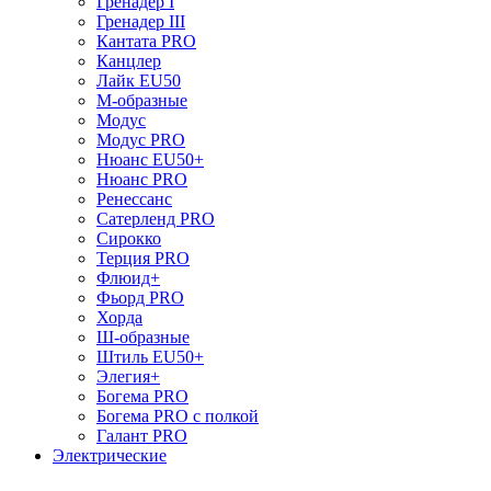
Гренадер I
Гренадер III
Кантата PRO
Канцлер
Лайк EU50
М-образные
Модус
Модус PRO
Нюанс EU50+
Нюанс PRO
Ренессанс
Сатерленд PRO
Сирокко
Терция PRO
Флюид+
Фьорд PRO
Хорда
Ш-образные
Штиль EU50+
Элегия+
Богема PRO
Богема PRO с полкой
Галант PRO
Электрические