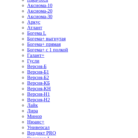
Аксиома-10
Аксиома-20
Аксиома-30
Аркус
Атлант
Богема L
Богема+ выгнутая
Богема+ прямая
Богема+ с 1 полкой
Галант+
Гусли
Версия-Б
Версия-Б1
Версия-Б2
Версия-КБ
Версия-КН
Версия-Н1
Версия-Н2
Лайк
Лира
Минор
Нюанс+
Универсал
Вердикт PRO