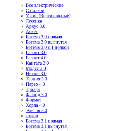
Все электрические
С полкой
Узкие (Вертикальные)
Лесенка
Аркус 3.0
Аскет
Богема 3.0 прямая
Богема 3.0 выгнутая
Богема 3.0 с 1 полкой
Галант 3.0
Галант 4.0
Кантата 3.0
Модус 3.0
Нюанс 3.0
Терция 3.0
Парео 4.0
Триада
Флюид 3.0
Формат
Хорда 4.0
Элегия 3.0
Локон
Богема 3.1 прямая
Богема 3.1 выгнутая