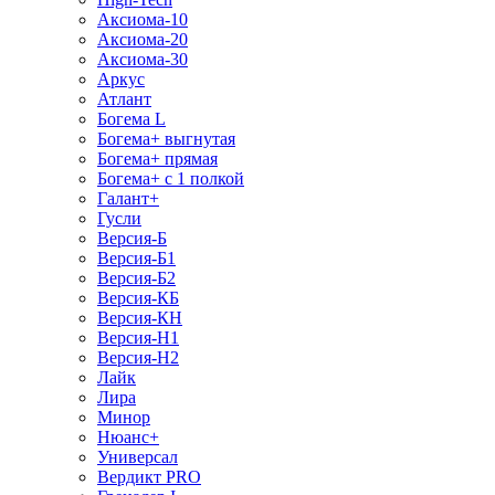
Аксиома-10
Аксиома-20
Аксиома-30
Аркус
Атлант
Богема L
Богема+ выгнутая
Богема+ прямая
Богема+ с 1 полкой
Галант+
Гусли
Версия-Б
Версия-Б1
Версия-Б2
Версия-КБ
Версия-КН
Версия-Н1
Версия-Н2
Лайк
Лира
Минор
Нюанс+
Универсал
Вердикт PRO