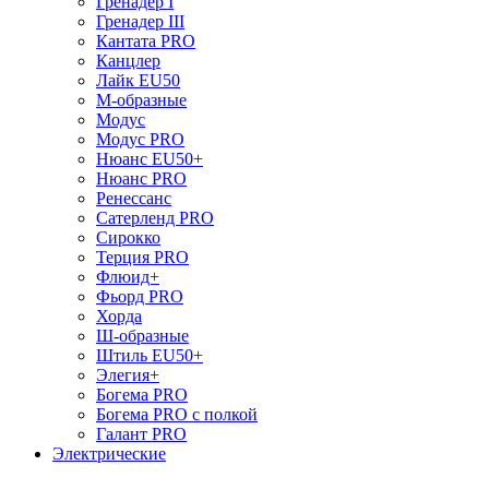
Гренадер I
Гренадер III
Кантата PRO
Канцлер
Лайк EU50
М-образные
Модус
Модус PRO
Нюанс EU50+
Нюанс PRO
Ренессанс
Сатерленд PRO
Сирокко
Терция PRO
Флюид+
Фьорд PRO
Хорда
Ш-образные
Штиль EU50+
Элегия+
Богема PRO
Богема PRO с полкой
Галант PRO
Электрические