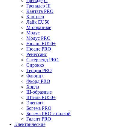
Гренадер I
Гренадер III
Кантата PRO
Канцлер
Лайк EU50
М-образные
Модус
Модус PRO
Нюанс EU50+
Нюанс PRO
Ренессанс
Сатерленд PRO
Сирокко
Терция PRO
Флюид+
Фьорд PRO
Хорда
Ш-образные
Штиль EU50+
Элегия+
Богема PRO
Богема PRO с полкой
Галант PRO
Электрические