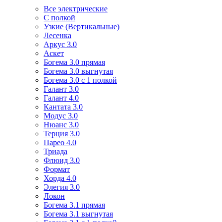
Все электрические
С полкой
Узкие (Вертикальные)
Лесенка
Аркус 3.0
Аскет
Богема 3.0 прямая
Богема 3.0 выгнутая
Богема 3.0 с 1 полкой
Галант 3.0
Галант 4.0
Кантата 3.0
Модус 3.0
Нюанс 3.0
Терция 3.0
Парео 4.0
Триада
Флюид 3.0
Формат
Хорда 4.0
Элегия 3.0
Локон
Богема 3.1 прямая
Богема 3.1 выгнутая