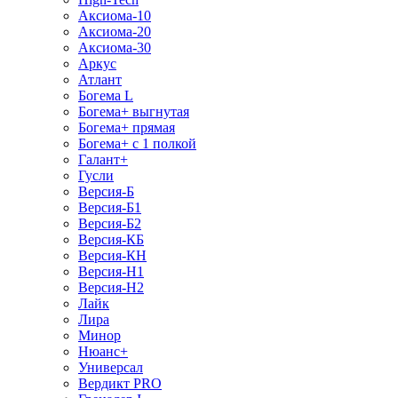
Аксиома-10
Аксиома-20
Аксиома-30
Аркус
Атлант
Богема L
Богема+ выгнутая
Богема+ прямая
Богема+ с 1 полкой
Галант+
Гусли
Версия-Б
Версия-Б1
Версия-Б2
Версия-КБ
Версия-КН
Версия-Н1
Версия-Н2
Лайк
Лира
Минор
Нюанс+
Универсал
Вердикт PRO