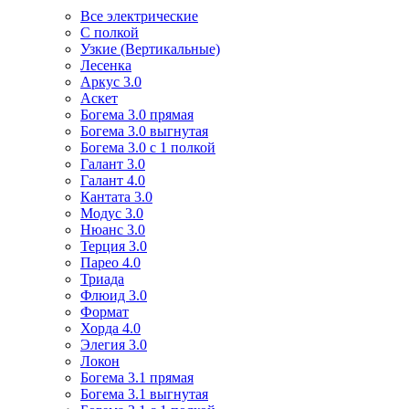
Все электрические
С полкой
Узкие (Вертикальные)
Лесенка
Аркус 3.0
Аскет
Богема 3.0 прямая
Богема 3.0 выгнутая
Богема 3.0 с 1 полкой
Галант 3.0
Галант 4.0
Кантата 3.0
Модус 3.0
Нюанс 3.0
Терция 3.0
Парео 4.0
Триада
Флюид 3.0
Формат
Хорда 4.0
Элегия 3.0
Локон
Богема 3.1 прямая
Богема 3.1 выгнутая