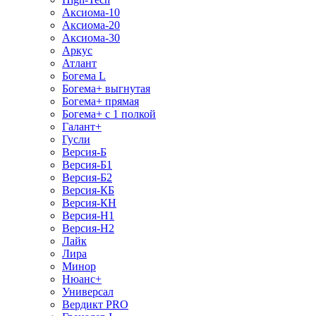
Аксиома-10
Аксиома-20
Аксиома-30
Аркус
Атлант
Богема L
Богема+ выгнутая
Богема+ прямая
Богема+ с 1 полкой
Галант+
Гусли
Версия-Б
Версия-Б1
Версия-Б2
Версия-КБ
Версия-КН
Версия-Н1
Версия-Н2
Лайк
Лира
Минор
Нюанс+
Универсал
Вердикт PRO