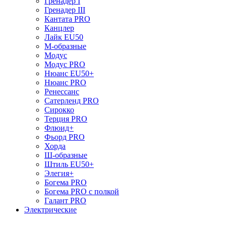
Гренадер I
Гренадер III
Кантата PRO
Канцлер
Лайк EU50
М-образные
Модус
Модус PRO
Нюанс EU50+
Нюанс PRO
Ренессанс
Сатерленд PRO
Сирокко
Терция PRO
Флюид+
Фьорд PRO
Хорда
Ш-образные
Штиль EU50+
Элегия+
Богема PRO
Богема PRO с полкой
Галант PRO
Электрические