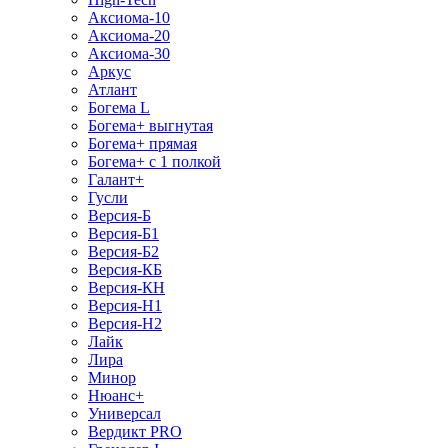
Аксиома-10
Аксиома-20
Аксиома-30
Аркус
Атлант
Богема L
Богема+ выгнутая
Богема+ прямая
Богема+ с 1 полкой
Галант+
Гусли
Версия-Б
Версия-Б1
Версия-Б2
Версия-КБ
Версия-КН
Версия-Н1
Версия-Н2
Лайк
Лира
Минор
Нюанс+
Универсал
Вердикт PRO