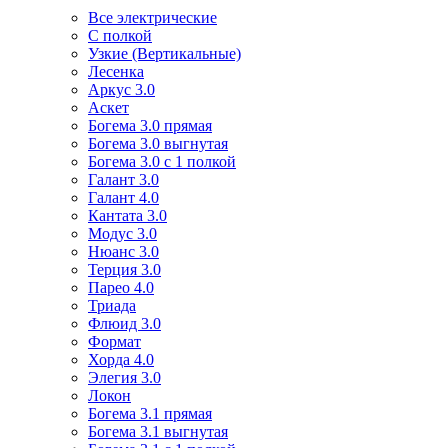
Все электрические
С полкой
Узкие (Вертикальные)
Лесенка
Аркус 3.0
Аскет
Богема 3.0 прямая
Богема 3.0 выгнутая
Богема 3.0 с 1 полкой
Галант 3.0
Галант 4.0
Кантата 3.0
Модус 3.0
Нюанс 3.0
Терция 3.0
Парео 4.0
Триада
Флюид 3.0
Формат
Хорда 4.0
Элегия 3.0
Локон
Богема 3.1 прямая
Богема 3.1 выгнутая