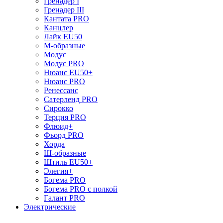
Гренадер I
Гренадер III
Кантата PRO
Канцлер
Лайк EU50
М-образные
Модус
Модус PRO
Нюанс EU50+
Нюанс PRO
Ренессанс
Сатерленд PRO
Сирокко
Терция PRO
Флюид+
Фьорд PRO
Хорда
Ш-образные
Штиль EU50+
Элегия+
Богема PRO
Богема PRO с полкой
Галант PRO
Электрические