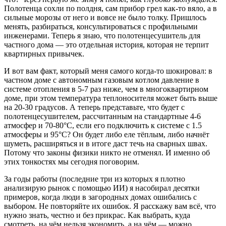
Полотенца сохли по полдня, сам прибор грел как-то вяло, а в
сильные морозы от него и вовсе не было толку. Пришлось
менять, разбираться, консультироваться с профильными
инженерами. Теперь я знаю, что полотенцесушитель для
частного дома — это отдельная история, которая не терпит
квартирных привычек.
И вот вам факт, который меня самого когда-то шокировал: в
частном доме с автономным газовым котлом давление в
системе отопления в 5-7 раз ниже, чем в многоквартирном
доме, при этом температура теплоносителя может быть выше
на 20-30 градусов. А теперь представьте, что будет с
полотенцесушителем, рассчитанным на стандартные 4-6
атмосфер и 70-80°C, если его подключить к системе с 1.5
атмосферы и 95°C? Он будет либо еле тёплым, либо начнёт
шуметь, расширяться и в итоге даст течь на сварных швах.
Потому что законы физики никто не отменял. И именно об
этих тонкостях мы сегодня поговорим.
За годы работы (последние три из которых я плотно
анализирую рынок с помощью ИИ) я насобирал десятки
примеров, когда люди в загородных домах ошибались с
выбором. Не повторяйте их ошибок. Я расскажу вам всё, что
нужно знать, честно и без прикрас. Как выбрать, куда
смотреть, на чём нельзя экономить, а на чём — можно.