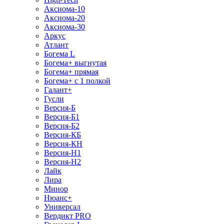
Аксиома-10
Аксиома-20
Аксиома-30
Аркус
Атлант
Богема L
Богема+ выгнутая
Богема+ прямая
Богема+ с 1 полкой
Галант+
Гусли
Версия-Б
Версия-Б1
Версия-Б2
Версия-КБ
Версия-КН
Версия-Н1
Версия-Н2
Лайк
Лира
Минор
Нюанс+
Универсал
Вердикт PRO