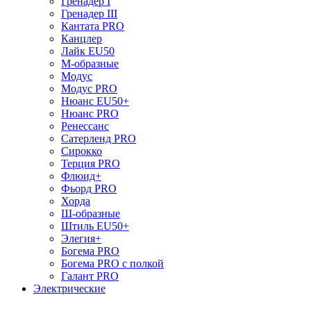
Гренадер I
Гренадер III
Кантата PRO
Канцлер
Лайк EU50
М-образные
Модус
Модус PRO
Нюанс EU50+
Нюанс PRO
Ренессанс
Сатерленд PRO
Сирокко
Терция PRO
Флюид+
Фьорд PRO
Хорда
Ш-образные
Штиль EU50+
Элегия+
Богема PRO
Богема PRO с полкой
Галант PRO
Электрические