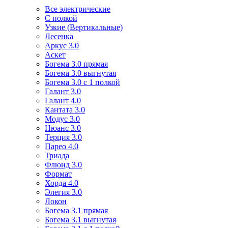
Все электрические
С полкой
Узкие (Вертикальные)
Лесенка
Аркус 3.0
Аскет
Богема 3.0 прямая
Богема 3.0 выгнутая
Богема 3.0 с 1 полкой
Галант 3.0
Галант 4.0
Кантата 3.0
Модус 3.0
Нюанс 3.0
Терция 3.0
Парео 4.0
Триада
Флюид 3.0
Формат
Хорда 4.0
Элегия 3.0
Локон
Богема 3.1 прямая
Богема 3.1 выгнутая