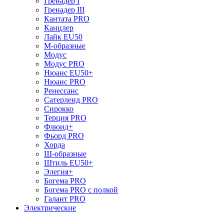
Гренадер I
Гренадер III
Кантата PRO
Канцлер
Лайк EU50
М-образные
Модус
Модус PRO
Нюанс EU50+
Нюанс PRO
Ренессанс
Сатерленд PRO
Сирокко
Терция PRO
Флюид+
Фьорд PRO
Хорда
Ш-образные
Штиль EU50+
Элегия+
Богема PRO
Богема PRO с полкой
Галант PRO
Электрические