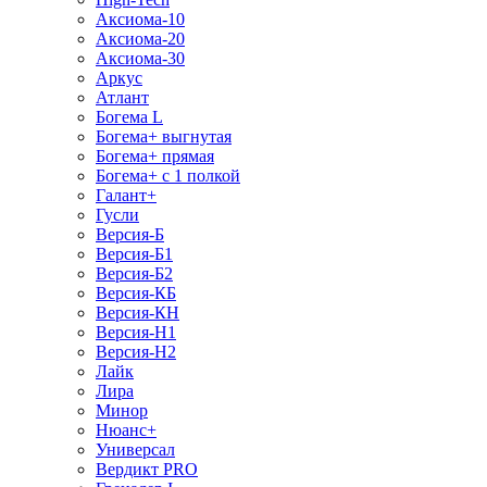
Аксиома-10
Аксиома-20
Аксиома-30
Аркус
Атлант
Богема L
Богема+ выгнутая
Богема+ прямая
Богема+ с 1 полкой
Галант+
Гусли
Версия-Б
Версия-Б1
Версия-Б2
Версия-КБ
Версия-КН
Версия-Н1
Версия-Н2
Лайк
Лира
Минор
Нюанс+
Универсал
Вердикт PRO