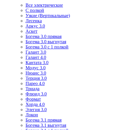
Все электрические
С полкой
Узкие (Вертикальные)
Лесенка
Аркус 3.0
Аскет
Богема 3.0 прямая
Богема 3.0 выгнутая
Богема 3.0 с 1 полкой
Галант 3.0
Галант 4.0
Кантата 3.0
Модус 3.0
Нюанс 3.0
Терция 3.0
Парео 4.0
Триада
Флюид 3.0
Формат
Хорда 4.0
Элегия 3.0
Локон
Богема 3.1 прямая
Богема 3.1 выгнутая