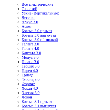
Все электрические
С полкой
Узкие (Вертикальные)
Лесенка
Аркус 3.0
Аскет
Богема 3.0 прямая
Богема 3.0 выгнутая
Богема 3.0 с 1 полкой
Галант 3.0
Галант 4.0
Кантата 3.0
Модус 3.0
Нюанс 3.0
Терция 3.0
Парео 4.0
Триада
Флюид 3.0
Формат
Хорда 4.0
Элегия 3.0
Локон
Богема 3.1 прямая
Богема 3.1 выгнутая