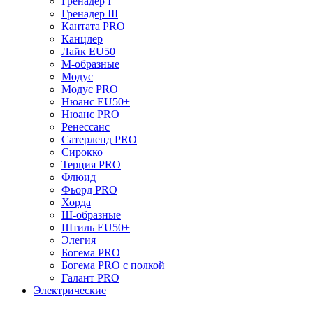
Гренадер I
Гренадер III
Кантата PRO
Канцлер
Лайк EU50
М-образные
Модус
Модус PRO
Нюанс EU50+
Нюанс PRO
Ренессанс
Сатерленд PRO
Сирокко
Терция PRO
Флюид+
Фьорд PRO
Хорда
Ш-образные
Штиль EU50+
Элегия+
Богема PRO
Богема PRO с полкой
Галант PRO
Электрические