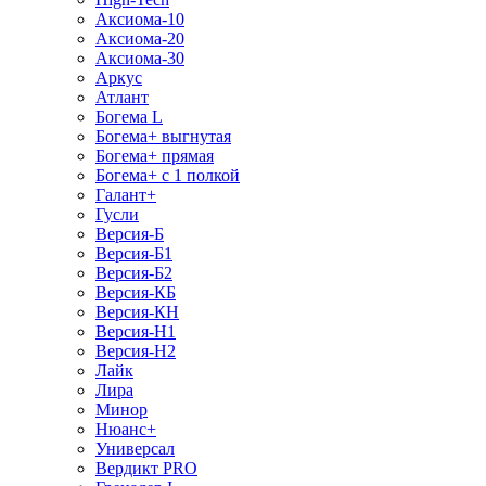
Аксиома-10
Аксиома-20
Аксиома-30
Аркус
Атлант
Богема L
Богема+ выгнутая
Богема+ прямая
Богема+ с 1 полкой
Галант+
Гусли
Версия-Б
Версия-Б1
Версия-Б2
Версия-КБ
Версия-КН
Версия-Н1
Версия-Н2
Лайк
Лира
Минор
Нюанс+
Универсал
Вердикт PRO