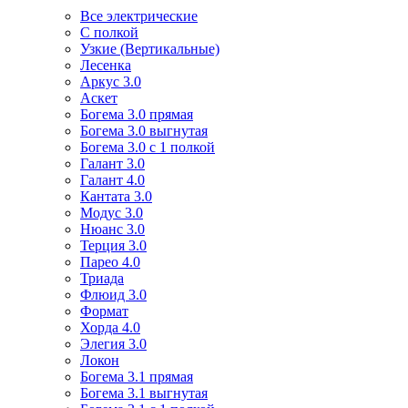
Все электрические
С полкой
Узкие (Вертикальные)
Лесенка
Аркус 3.0
Аскет
Богема 3.0 прямая
Богема 3.0 выгнутая
Богема 3.0 с 1 полкой
Галант 3.0
Галант 4.0
Кантата 3.0
Модус 3.0
Нюанс 3.0
Терция 3.0
Парео 4.0
Триада
Флюид 3.0
Формат
Хорда 4.0
Элегия 3.0
Локон
Богема 3.1 прямая
Богема 3.1 выгнутая