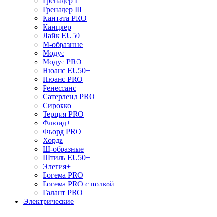
Гренадер I
Гренадер III
Кантата PRO
Канцлер
Лайк EU50
М-образные
Модус
Модус PRO
Нюанс EU50+
Нюанс PRO
Ренессанс
Сатерленд PRO
Сирокко
Терция PRO
Флюид+
Фьорд PRO
Хорда
Ш-образные
Штиль EU50+
Элегия+
Богема PRO
Богема PRO с полкой
Галант PRO
Электрические