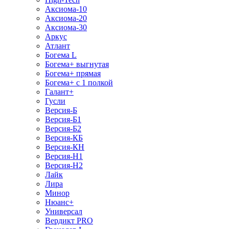
Аксиома-10
Аксиома-20
Аксиома-30
Аркус
Атлант
Богема L
Богема+ выгнутая
Богема+ прямая
Богема+ с 1 полкой
Галант+
Гусли
Версия-Б
Версия-Б1
Версия-Б2
Версия-КБ
Версия-КН
Версия-Н1
Версия-Н2
Лайк
Лира
Минор
Нюанс+
Универсал
Вердикт PRO